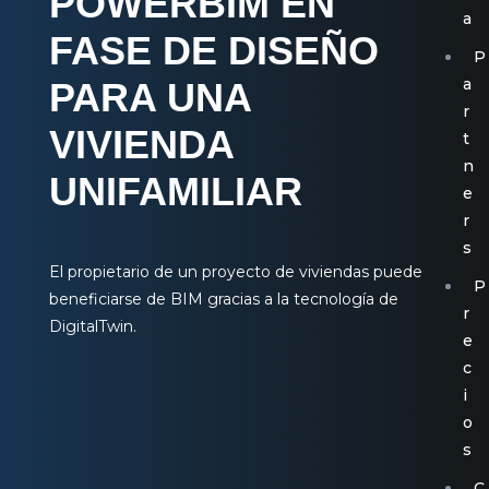
POWERBIM EN
a
FASE DE DISEÑO
P
a
PARA UNA
r
VIVIENDA
t
n
UNIFAMILIAR
e
r
s
El propietario de un proyecto de viviendas puede
P
beneficiarse de BIM gracias a la tecnología de
r
DigitalTwin.
e
c
i
o
s
C