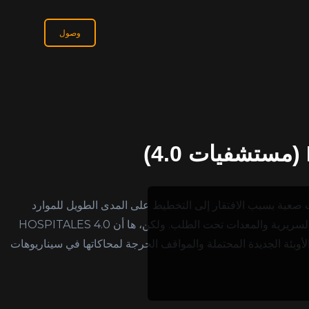
وصول
وفيد-19 عن حالات صعبة بسبب الافتقار إلى التخطيط على المدى الطويل للموارد
اللازمة المتعلقة ببيانات المرضى السريرية والمعدات تحت الطلب. ولكن، ها أن HOSPITALES 4.0
م الأوبئة الجديدة المحتملة والمواقف الحرجة لمحاكاتها في سيناريوهات